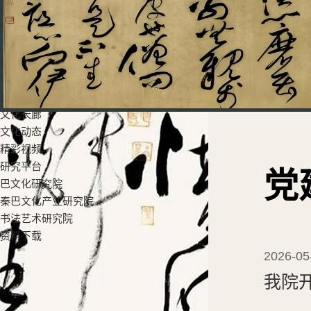
党群工作
党建工作
工会活动
教学科研
学生工作
招生就业
文化长廊
文化动态
精彩视频
研究平台
党
巴文化研究院
秦巴文化产业研究院
书法艺术研究院
资料下载
2026-05
我院