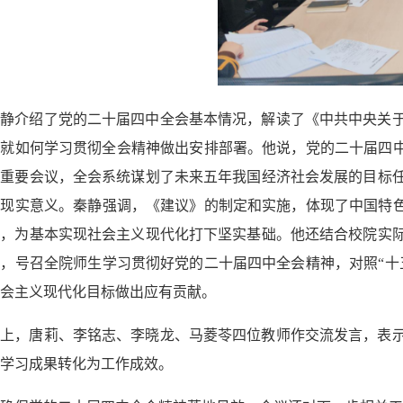
秦静介绍
了党的二十届四中全会
基本情况
，解读了《
中共中央关
并就如何学习贯彻全会精神做出安排部署
。
他说
，
党的
二十届四
次重要会议，全会系统谋划了未来五年我国经济社会发展的目标
和现实意义
。
秦静强调，
《
建议
》的
制定和实施，体现了中国特
现，为基本实现社会主义现代化打下坚实基础。他还
结合
校院
实
足
，
号召全院师生学习贯彻好党的二十届四中全会精神，对照
“
会主义现代化目标做出应有贡献
。
会上，唐莉、李铭志、李晓龙、马菱苓四位教师
作交流发言
，
表
学习成果转化为工作成效。