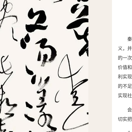
义，
的一
价值
利实
的
不
实现社
切实把