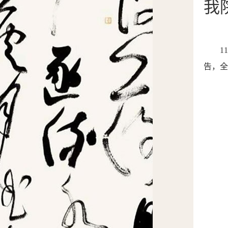
我
1
告
，全