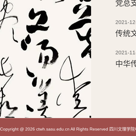
党总
2021-12
传统
2021-11
中华
Copyright @ 2026 ctwh.sasu.edu.cn All Rights Reserved 