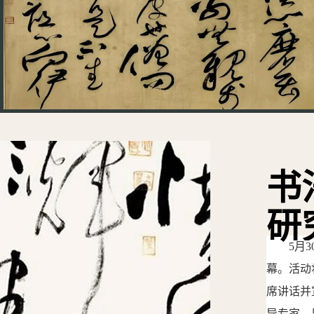
书
研
5月3
幕。活动
席讲话并
导专家、