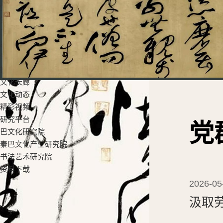
党群工作
党建工作
工会活动
教学科研
学生工作
招生就业
文化长廊
文化动态
精彩视频
研究平台
党
巴文化研究院
秦巴文化产业研究院
书法艺术研究院
资料下载
2026-05
汲取