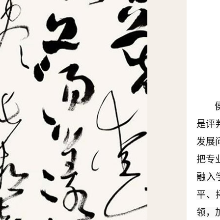
是评
发展
把专
融入
平、
领，