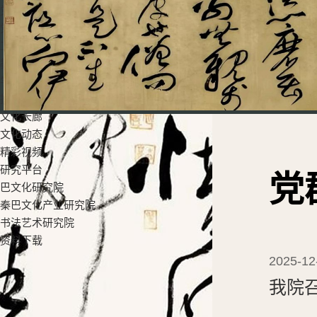
党群工作
党建工作
工会活动
教学科研
学生工作
招生就业
文化长廊
文化动态
精彩视频
研究平台
党
巴文化研究院
秦巴文化产业研究院
书法艺术研究院
资料下载
2025-12
我院