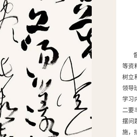
等资
树立
领导
学习
二要
摆问
施，