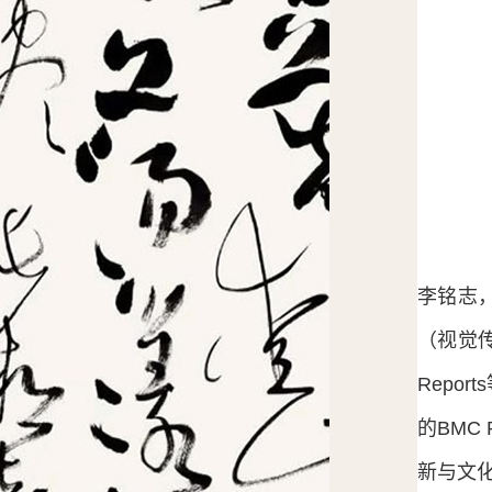
李铭志
（视觉传
Repor
的BMC
新与文