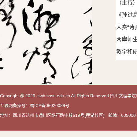
（主持
《孙过
大赛“诗
两岸师
教学和
Copyright @ 2026 ctwh.sasu.edu.cn All Rights Reserved 
互联网备案号：蜀ICP备06020089号
地址：四川省达州市通川区塔石路中段519号(莲湖校区) 邮编：635000