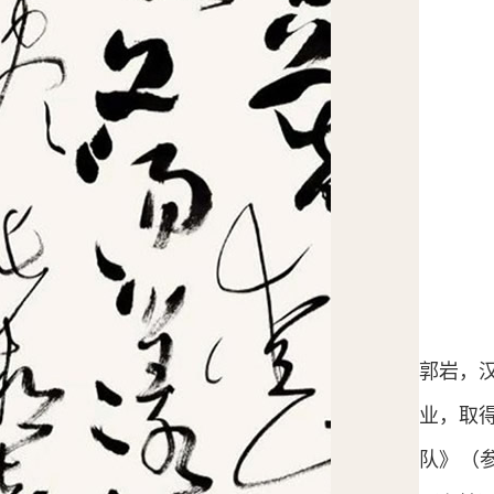
郭岩，
业，取
队》（