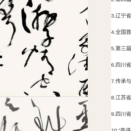
3.辽
4.全国
5.第
6.四川
7.传承
8.江
9.四川
10.“