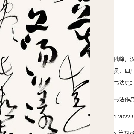
陆峰，
员、四
书法史
书法作
1.20
2.第