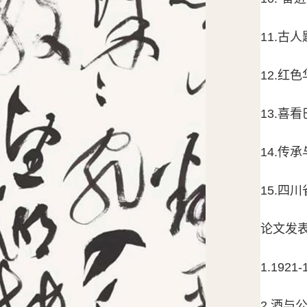
11.古
12.红
13.喜
14.传
15.四
论文发
1.192
2.酒与