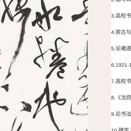
3.高校
4.崇古
5.论褚
6.19
7.高校
8.《沈
9.论
10.碑