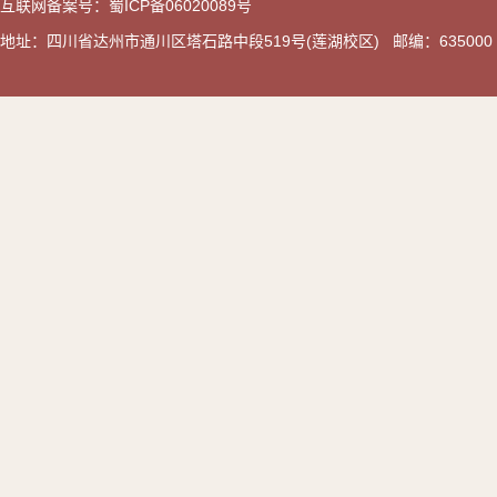
互联网备案号：蜀ICP备06020089号
地址：四川省达州市通川区塔石路中段519号(莲湖校区) 邮编：635000