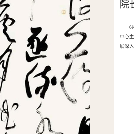
院
6
中心
展深入