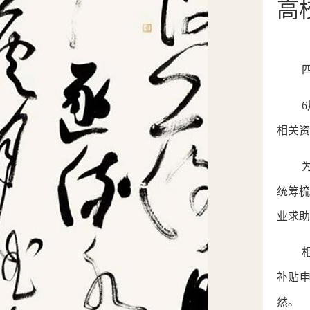
高
相关资
统筹
业求助
补贴
然。