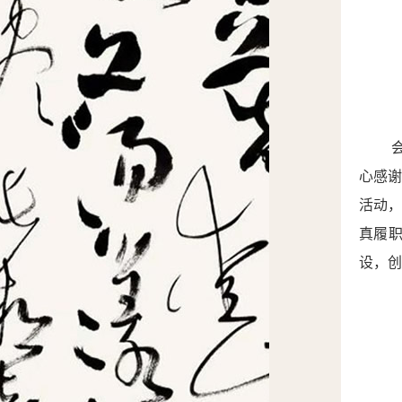
心
感
活动
真履
设，创