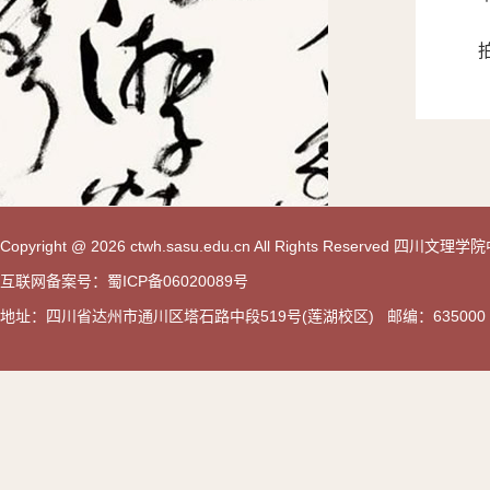
Copyright @ 2026 ctwh.sasu.edu.cn All Rights Reserved 
互联网备案号：蜀ICP备06020089号
地址：四川省达州市通川区塔石路中段519号(莲湖校区) 邮编：635000