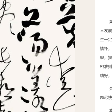
人发
生一定
情怀
规，
密准
嗜好，
题尽快