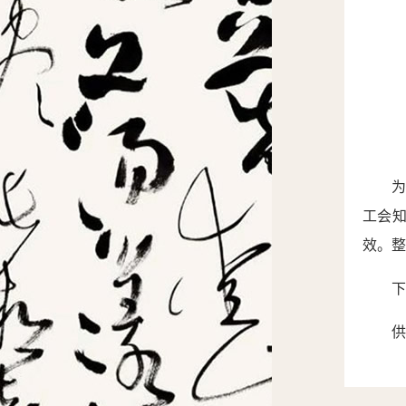
工会
效。
整
下
供