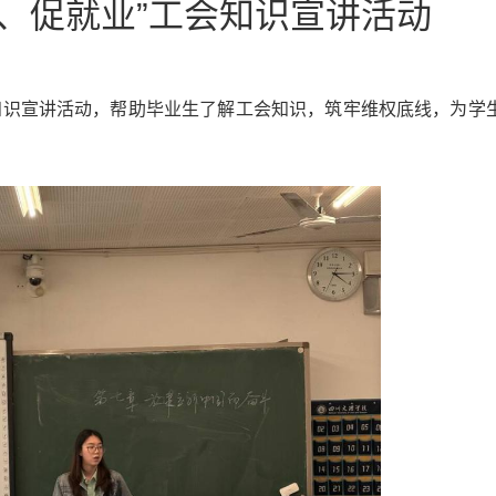
、促就业”工会知识宣讲活动
知识宣讲
活动，帮助毕业生了解
工会知识
，
筑牢维权底线
，
为学