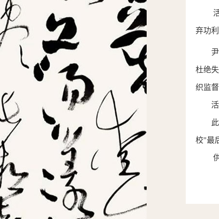
弃功利
杜绝
织监督
活
校
"最