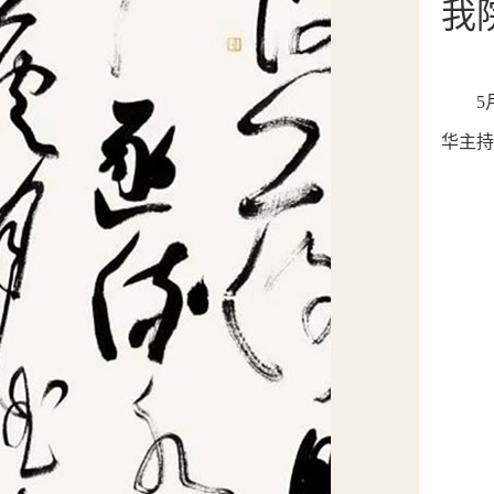
我
5
华主持