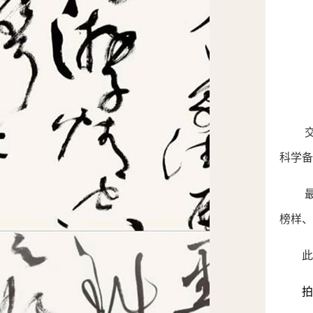
科学备
榜样、
此
拍