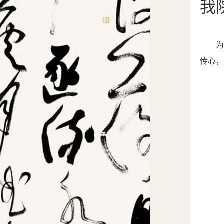
我
为
传心，