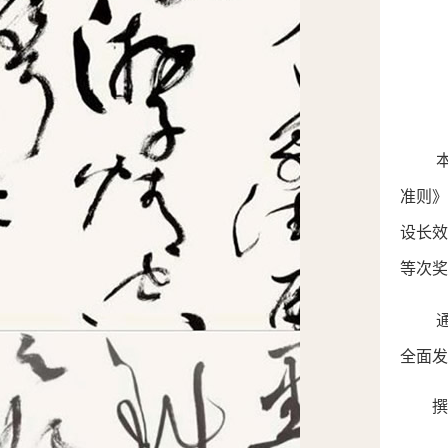
准则》
设长
等次奖
全面发
撰