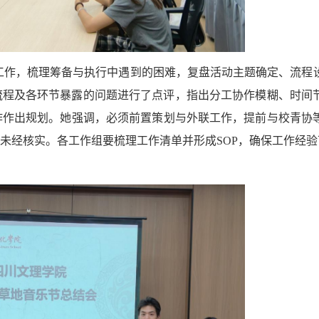
工作，梳理筹备与执行中遇到的困难
，
复盘活动主题确定、流程
流程及各环节暴露的问题进行
了
点评，指出分工协作模糊、时间
作作出规划。她强调，
必须
前置策划与外联工作，提前与校青协
未经核实
。
各工作组
要
梳理工作清单并形成
SOP，确保工作经