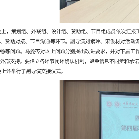
会上，
策划组、外联组、设计组、赞助组、节目组成员依次汇报
作、赞助对接、节目沟通等
环节
。副导演刘紫玲、宋俊材对活动
不畅等问题。马菱苓
对以上问题分别
提出改进
要求
，并对下届工
外部支持
。要
建立各环节闭环确认机制，避免信息不同步和承诺
会上还举行了副导演交接仪式。