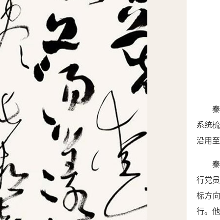
系统
沿用至
行党员
标方
行。