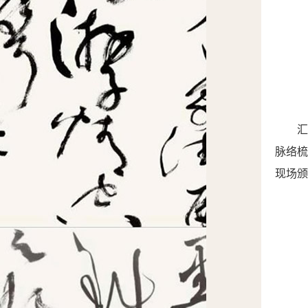
脉络梳
现场颁