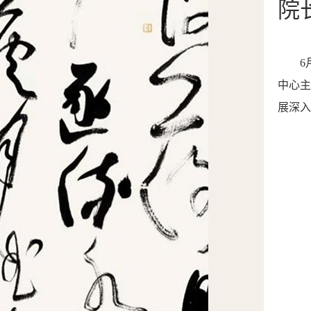
院
6
中心
展深入