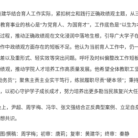
黄建华结合育人工作实际，紧扣树立和践行正确政绩观主题，从
，
教育事业的核心是
“为党育人、为国育才”，工作底色是“以生
全过程，推动正确政绩观在文化浸润中落地生根，引导广大学子
工作中政绩观方面存在的短板不足。
他认为
当前育人工作中，仍
偏差以及重形式、轻实效等突出问题。
呼吁
及时纠偏整改工作短
政绩观，推动学院人才培养工作高质量发展。
他希望
全体教职工
勤务员”；聚焦主责主业实干笃行，练就履职尽责“硬本领”；秉
，以初心守护学子成长成才
，
努力培养出更多勘当民族复兴大任
会上，尹超、周学梅、冯华、张文强结合正反典型案例、立足自
想共识。
图
/撰稿：周学梅；初审：唐莉；复审：黄建华；终审：秦静