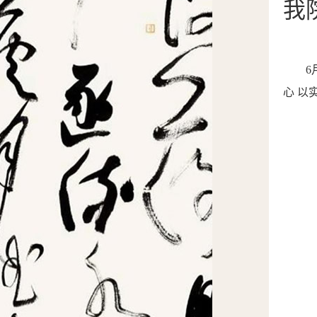
我
6
心 以