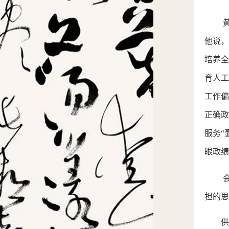
他说
培养
育人
工作
正确
服务“
眼政绩
担的思
供