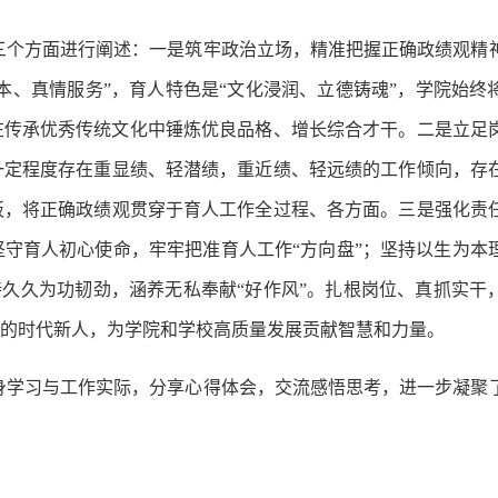
三
个
方面
进行阐述
：
一是筑牢政治立场，精准把握正确政绩观精
为本、真情服务”，育人特色是“文化浸润、立德铸魂”，学院始终
在传承优秀传统文化中锤炼优良品格、增长综合才干。二是立足
一定程度存在重显绩、轻潜绩，重近绩、轻远绩的工作倾向，存
板，将正确政绩观贯穿于育人工作全过程、各方面。三是强化责
坚守育人初心使命，牢牢把准育人工作
“方向盘”；坚持以生为本
持久久为功韧劲，涵养无私奉献“好作风”。扎根岗位、真抓实干
的时代新人，为学院和学校高质量发展贡献智慧和力量
。
身学习与工作实际，分享心得体会，交流感悟思考，进一步凝聚