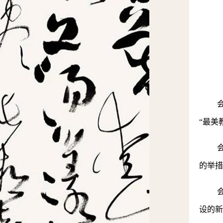
“最美
的举措
设的新