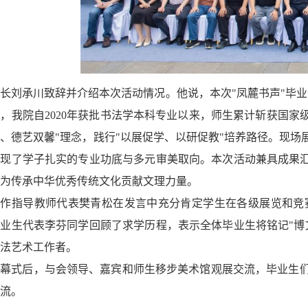
院长刘承川致辞并介绍本次活动情况。他说，
本次
"凤麓书声"毕
，我院自2020年获批书法学本科专业以来，师生累计斩获国家级
、德艺双馨"理念，践行"以展促学、以研促教"培养路径。现场
展现了学子扎实的专业功底与多元审美取向。本次活动兼具成果
为传承中华优秀传统文化贡献文理力量。
创作指导教师代表樊青松在发言中充分肯定学生在各级展览和竞
毕业生代表李芬同学回顾了求学历程，表示全体毕业生将铭记
"
法艺术工作者。
开幕式后，与会领导、嘉宾和师生移步美术馆观展交流，毕业生
流。