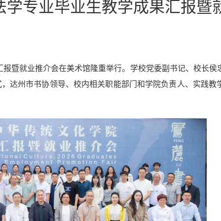
届书法学专业毕业生教学成果汇报暨
汇报
暨就业推介会
在
美术馆
隆重举行。
学校党委副书记、校长侯
式
，
达州市书
协领导
、校内
相关
职能部门和
学院负责人、实践教