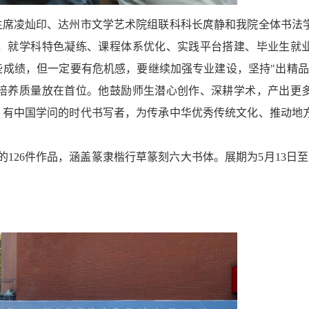
主席凌灿印、达州市文学艺术院组联科科长庹静和我院全体书法
，就学科特色凝练、课程体系优化、实践平台搭建、毕业生就
些成绩，但一定要有危机感，要继续加强专业建设，坚持
"出精
培养质量放在首位。他鼓励师生潜心创作、深耕学术，产出更
、有中国学问的时代书写者，为传承中华优秀传统文化、推动地
生的126件作品，涵盖篆隶楷行草篆刻六大书体。展期为5月13日至