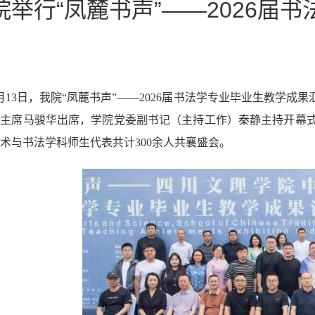
院举行“凤麓书声”——2026
月
13
日
，
我院
“
凤麓书声
”
—
—202
6
届书法学专业毕业生教学成果
协主席马骏华出席，
学院党委副书记（主持工作）秦静主持
开幕
术与书法学科师生代表共计
300
余人
共襄盛会
。