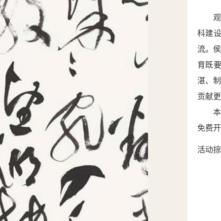
科建
流。
育既
湛、
贡献更
免费开
活动