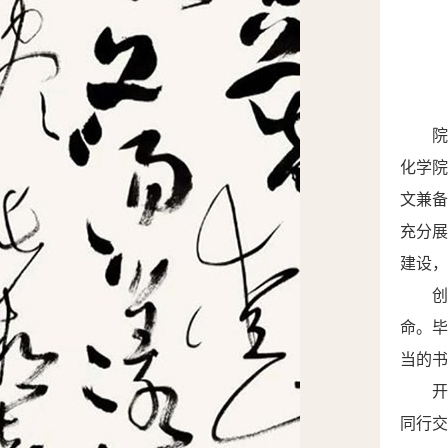
化学院
文兼备
充分
建设，
命。
当的书
同行交