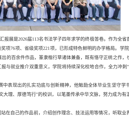
业汇报展是2026届113名书法学子四年求学的终极答卷。作为全
奖项76项、省级奖项221项，已形成特色鲜明的办学格局。学
展出的百余件作品
，
篆隶楷行草诸体兼备，既有恪守正统之作，
汇报与就业推介双重意义，学院将持续深化校地合作，全力冲刺
赛中表现出的扎实功底与创新精神，他勉励全体毕业生坚守学
博文大理、厚德笃行"的校训，以笔墨传承中华文脉，努力成为有
们站在自己的作品前，介绍创作理念、技法运用等情况，听取业