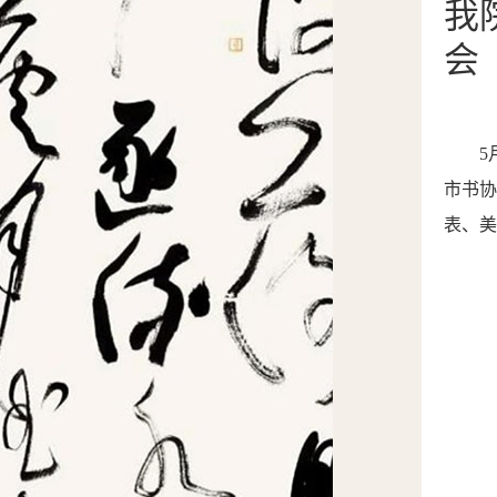
我
会
5
市书
表、
美