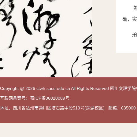
确，实
拍
Copyright @ 2026 ctwh.sasu.edu.cn All Rights Reserved 
互联网备案号：蜀ICP备06020089号
地址：四川省达州市通川区塔石路中段519号(莲湖校区) 邮编：635000