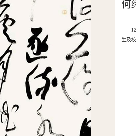
何
1
生及校