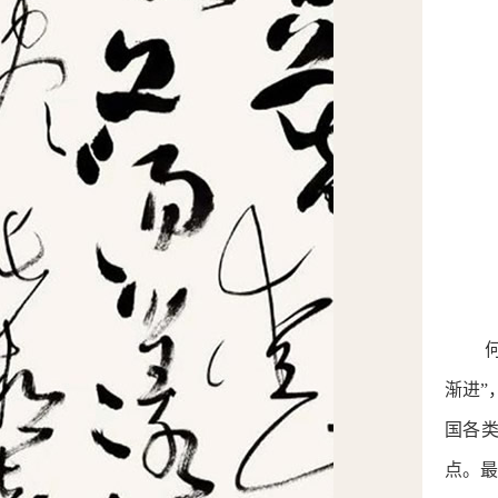
渐进”
国各
点。最