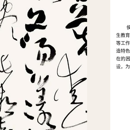
生教
等工
造特
在的
设，为