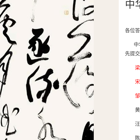
中
各
位答
中
先提交
梁
宋
邹
黄
汪
陈