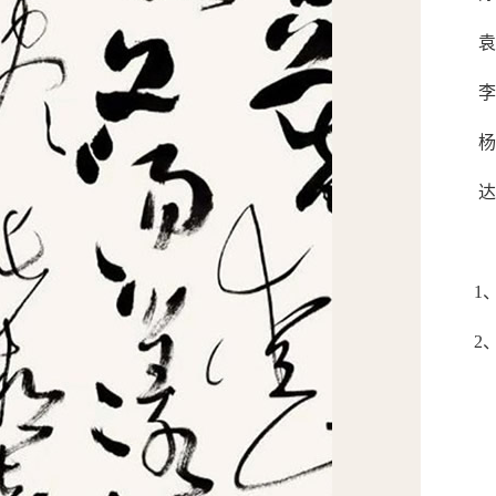
袁
李
杨
达
1
2