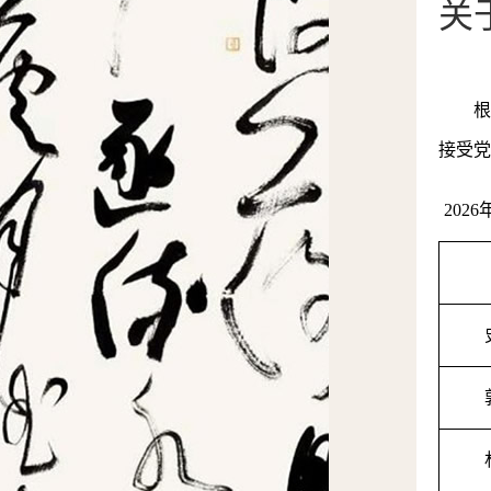
关
根
接受
党
202
6