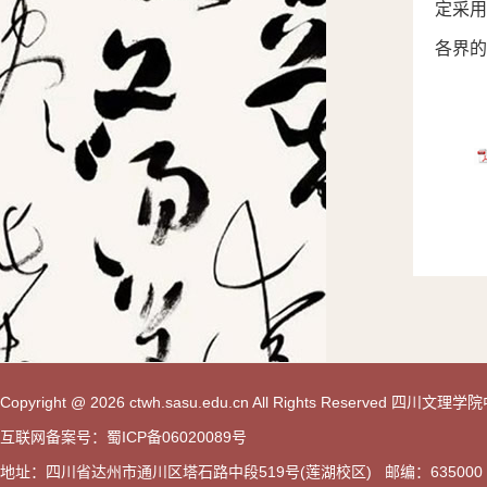
定采
各界的
Copyright @ 2026 ctwh.sasu.edu.cn All Rights Reserved 
互联网备案号：蜀ICP备06020089号
地址：四川省达州市通川区塔石路中段519号(莲湖校区) 邮编：635000