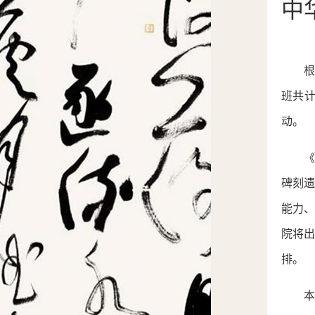
中
班共计
动。
碑刻
能力
院将
排。